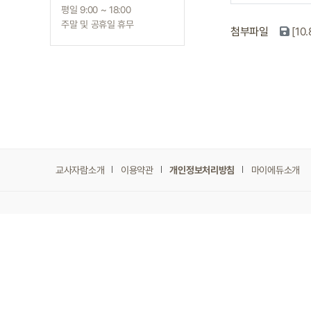
평일 9:00 ~ 18:00
주말 및 공휴일 휴무
첨부파일
[1
교사자람소개
이용약관
개인정보처리방침
마이에듀소개
[08507] 서울특별시 금천구
사업자등록증:135-86-016
TEL 1644-3396 (ARS:1번)
마이에듀교사자람 BY 컨소시
[운영사]
(주)마이에듀
[주
Copyrightⓒ마이에듀교사자람 Al