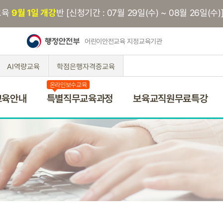
교육
9월 1일 개강
반 [신청기간 : 07월 29일(수) ~ 08월 26일(수)
어린이안전교육 지정교육기관
AI역량교육
학점은행자격증교육
온라인보수교육
교육안내
특별직무교육과정
보육교직원무료특강