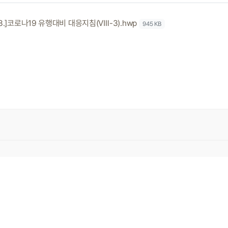
0.8.]코로나19 유행대비 대응지침(Ⅷ-3).hwp
945 KB
 가산디지털 1로 146 대륭테크노타운22차 1004~1007호 회사명:㈜마이에듀 대표 박
72 / 통신판매번호 2018-서울금천-1060호 / 개인정보관리부서:시스템운영팀
 / FAX 02-2059-1004
엄 마이에듀 X 안산대학교
관사]
안산대학교
[협력사]
사단법인 한국보육교육협회
l Right Reserved.