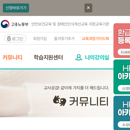
]
신청바로가기
안전보건교육 및 장애인인식개선교육 지정교육기관
회원가입
즐겨찾기추가
교육과정가이드북
로그인
자세
커뮤니티
학습지원센터
나의강의실
교사공감! 같이에 가치를 더 해드립니다.
신청
커뮤니티
수강