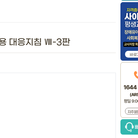
용 대응지침 Ⅷ-3판
바로
1644 
(ARS
평일 9:00
자주묻