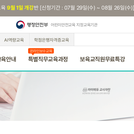
교육
9월 1일 개강
반 [신청기간 : 07월 29일(수) ~ 08월 26일(수)
어린이안전교육 지정교육기관
AI역량교육
학점은행자격증교육
온라인보수교육
교육안내
특별직무교육과정
보육교직원무료특강