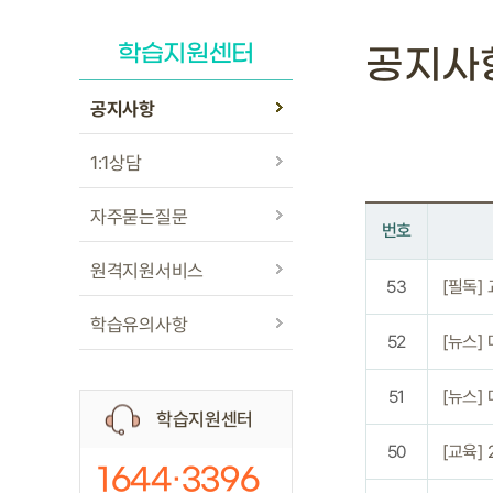
학습지원센터
공지사
공지사항
1:1상담
자주묻는질문
번호
원격지원서비스
53
[필독]
학습유의사항
52
[뉴스]
51
[뉴스]
학습지원센터
50
[교육]
1644·3396