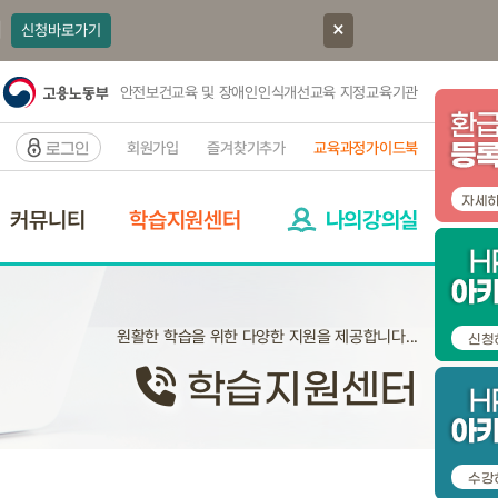
]
신청바로가기
안전보건교육 및 장애인인식개선교육 지정교육기관
회원가입
즐겨찾기추가
교육과정가이드북
로그인
자세
커뮤니티
학습지원센터
나의강의실
원활한 학습을 위한 다양한 지원을 제공합니다...
신청
학습지원센터
수강